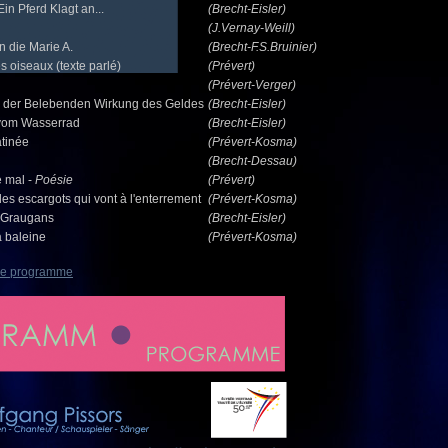
Ein Pferd Klagt an...
(Brecht-Eisler)
(J.Vernay-Weill)
n die Marie A.
(Brecht-F.S.Bruinier)
 oiseaux (texte parlé)
(Prévert)
(Prévert-Verger)
 der Belebenden Wirkung des Geldes
(Brecht-Eisler)
 vom Wasserrad
(Brecht-Eisler)
tinée
(Prévert-Kosma)
(Brecht-Dessau)
e mal -
Poésie
(Prévert)
es escargots qui vont à l'enterrement
(Prévert-Kosma)
 Graugans
(Brecht-Eisler)
a baleine
(Prévert-Kosma)
 le programme