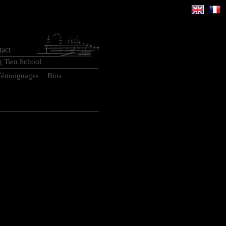
act
g Tien School
Témoignages
Bios