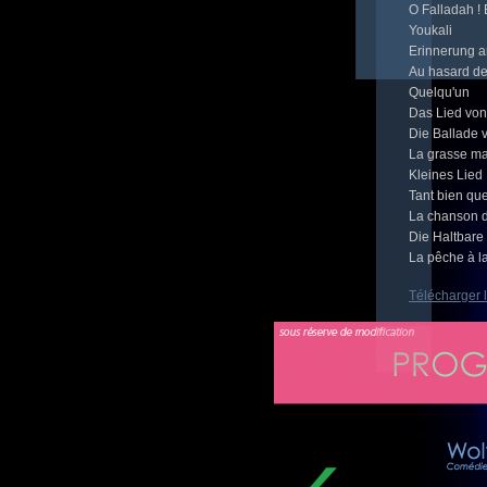
O Falladah ! 
Youkali
Erinnerung a
Au hasard des
Quelqu'un
Das Lied von
Die Ballade
La grasse ma
Kleines Lied
Tant bien qu
La chanson d
Die Haltbare
La pêche à l
Télécharger