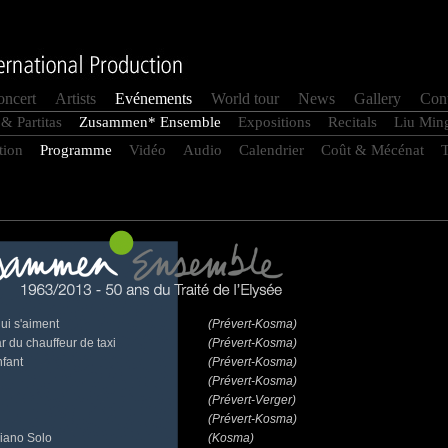
oncert
Artists
Evénements
World tour
News
Gallery
Cont
& Partitas
Zusammen* Ensemble
Expositions
Recitals
Liu Min
tion
Programme
Vidéo
Audio
Calendrier
Coût & Mécénat
ui s'aiment
(Prévert-Kosma)
 du chauffeur de taxi
(Prévert-Kosma)
nfant
(Prévert-Kosma)
(Prévert-Kosma)
(Prévert-Verger)
(Prévert-Kosma)
Piano Solo
(Kosma)