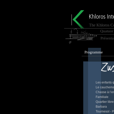
The Khloros C
Quatuor 
Présenta
Programme
Les enfants q
Le cauchemar
Chasse à l’e
Familiale
Quartier libre
Barbara
Tournesol - 